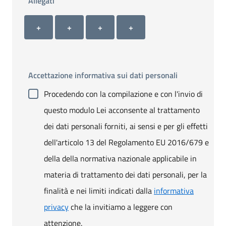
Allegati
Allegato 1
Allegato 2
Allegato 3
Allegato 4
+ Carica allegato 1
+ Carica allegato 2
+ Carica allegato 3
+ Carica allegato 4
+
+
+
+
Accettazione informativa sui dati personali
Procedendo con la compilazione e con l'invio di
questo modulo Lei acconsente al trattamento
dei dati personali forniti, ai sensi e per gli effetti
dell'articolo 13 del Regolamento EU 2016/679 e
della della normativa nazionale applicabile in
materia di trattamento dei dati personali, per la
finalità e nei limiti indicati dalla
informativa
privacy
che la invitiamo a leggere con
attenzione.