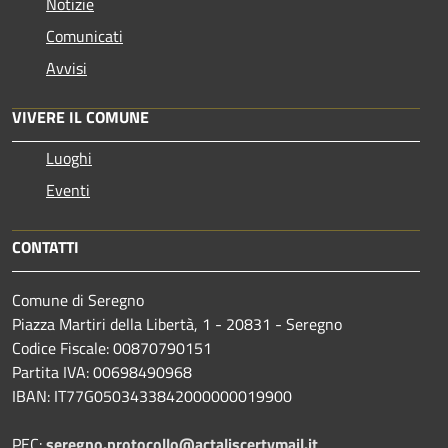
Notizie
Comunicati
Avvisi
VIVERE IL COMUNE
Luoghi
Eventi
CONTATTI
Comune di Seregno
Piazza Martiri della Libertà, 1 - 20831 - Seregno
Codice Fiscale: 00870790151
Partita IVA: 00698490968
IBAN:
IT77G0503433842000000019900
PEC:
seregno.protocollo@actaliscertymail.it