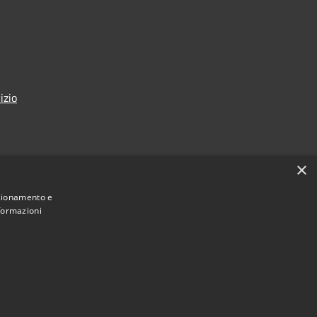
izio
×
nzionamento e
nformazioni
Municipium
Accesso redazione
di Seregno • Powered by
•