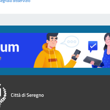
Segnala disservizio
Città di Seregno