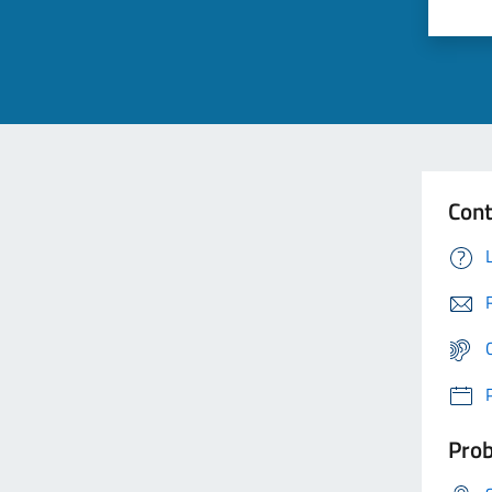
Cont
Prob