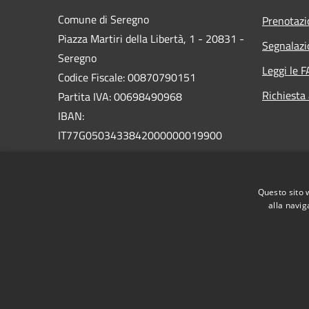
Comune di Seregno
Prenotaz
Piazza Martiri della Libertà, 1 - 20831 -
Segnalazi
Seregno
Leggi le 
Codice Fiscale: 00870790151
Richiesta
Partita IVA: 00698490968
IBAN:
IT77G0503433842000000019900
PEC:
seregno.protocollo@actaliscertymail.it
Questo sito 
Centralino Unico: 03622631
alla navig
RSS
Accessibilità
Privacy
Cookie
Mappa de