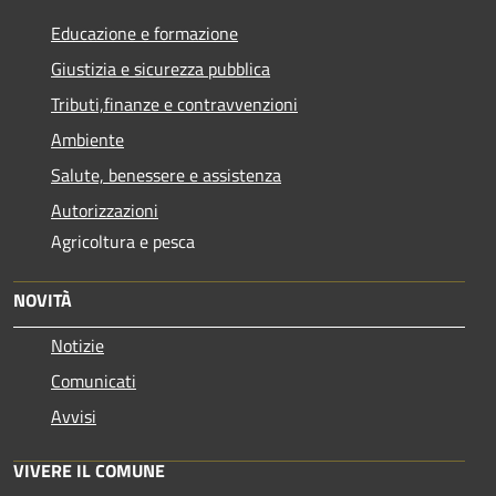
Educazione e formazione
Giustizia e sicurezza pubblica
Tributi,finanze e contravvenzioni
Ambiente
Salute, benessere e assistenza
Autorizzazioni
Agricoltura e pesca
NOVITÀ
Notizie
Comunicati
Avvisi
VIVERE IL COMUNE