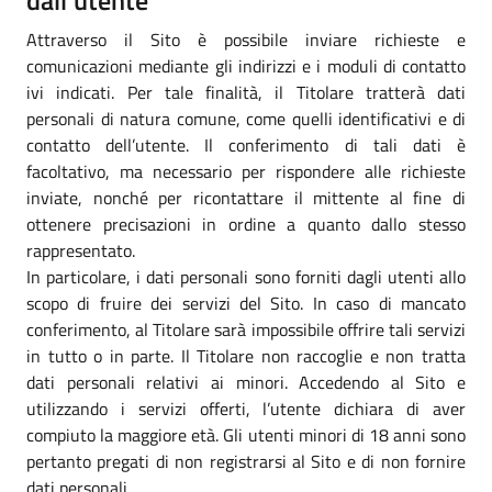
Attraverso il Sito è possibile inviare richieste e
comunicazioni mediante gli indirizzi e i moduli di contatto
ivi indicati. Per tale finalità, il Titolare tratterà dati
personali di natura comune, come quelli identificativi e di
contatto dell’utente. Il conferimento di tali dati è
facoltativo, ma necessario per rispondere alle richieste
inviate, nonché per ricontattare il mittente al fine di
ottenere precisazioni in ordine a quanto dallo stesso
rappresentato.
In particolare, i dati personali sono forniti dagli utenti allo
scopo di fruire dei servizi del Sito. In caso di mancato
conferimento, al Titolare sarà impossibile offrire tali servizi
in tutto o in parte. Il Titolare non raccoglie e non tratta
dati personali relativi ai minori. Accedendo al Sito e
utilizzando i servizi offerti, l’utente dichiara di aver
compiuto la maggiore età. Gli utenti minori di 18 anni sono
pertanto pregati di non registrarsi al Sito e di non fornire
dati personali.