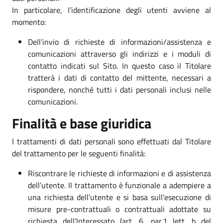
In particolare, l’identificazione degli utenti avviene al
momento:
Dell’invio di richieste di informazioni/assistenza e
comunicazioni attraverso gli indirizzi e i moduli di
contatto indicati sul Sito. In questo caso il Titolare
tratterà i dati di contatto del mittente, necessari a
rispondere, nonché tutti i dati personali inclusi nelle
comunicazioni.
Finalità e base giuridica
I trattamenti di dati personali sono effettuati dal Titolare
del trattamento per le seguenti finalità:
Riscontrare le richieste di informazioni e di assistenza
dell’utente. Il trattamento è funzionale a adempiere a
una richiesta dell’utente e si basa sull’esecuzione di
misure pre-contrattuali o contrattuali adottate su
richiesta dell’Interessato (art. 6, par.1 lett. b del