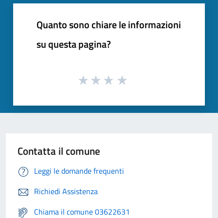
Quanto sono chiare le informazioni
su questa pagina?
Contatta il comune
Leggi le domande frequenti
Richiedi Assistenza
Chiama il comune 03622631