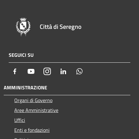
Città di Seregno
SEGUICI SU
Facebook
Youtube
Instagram
LinkedIn
Whatsapp
AMMINISTRAZIONE
Organi di Governo
Aree Amministrative
Uffici
Enti e fondazioni