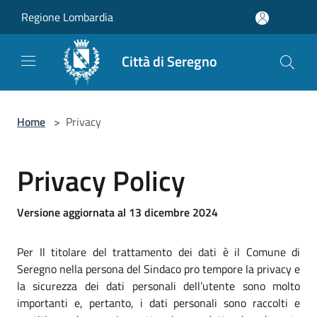
Salta al contenuto principale
Regione Lombardia
Città di Seregno
Home
>
Privacy
Privacy Policy
Versione aggiornata al 13 dicembre 2024
Per Il titolare del trattamento dei dati è il Comune di
Seregno nella persona del Sindaco pro tempore la privacy e
la sicurezza dei dati personali dell’utente sono molto
importanti e, pertanto, i dati personali sono raccolti e