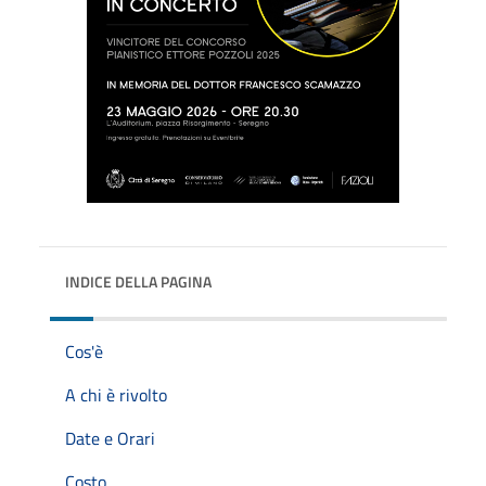
INDICE DELLA PAGINA
Cos'è
A chi è rivolto
Date e Orari
Costo