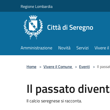
Salta al contenuto principale
Regione Lombardia
Città di Seregno
Amministrazione
Novità
Servizi
Vivere 
Home
>
Vivere il Comune
>
Eventi
>
Il passa
Il passato divent
Il calcio seregnese si racconta.