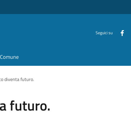
Seguici su
il Comune
to diventa futuro.
a futuro.