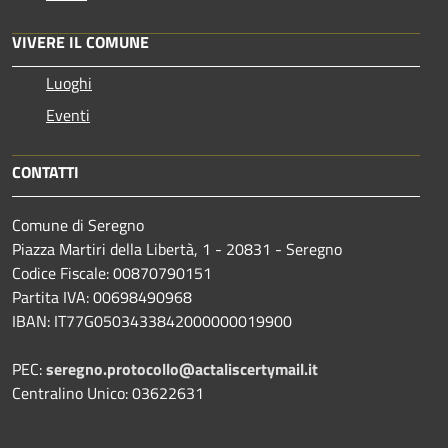
VIVERE IL COMUNE
Luoghi
Eventi
CONTATTI
Comune di Seregno
Piazza Martiri della Libertà, 1 - 20831 - Seregno
Codice Fiscale: 00870790151
Partita IVA: 00698490968
IBAN:
IT77G0503433842000000019900
PEC:
seregno.protocollo@actaliscertymail.it
Centralino Unico: 03622631