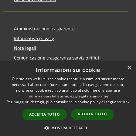
Amministrazione trasparente
Informativa privacy
Note legali
Comunicazione trasparenza servizio rifiuti
×
Dichiarazione di accessibilità
Informazioni sui cookie
Questo sito web utilizza cookie tecnici e assimilati strettamente
necessari al corretto funzionamento e alla navigazione del sito,
nonché un cookie tecnico analitico al solo fine di elaborare
informazioni statistiche, aggregate e anonime.
RSS
Copyright © 2026 • Città di
Per maggiori dettagli, può consultare la cookie policy al seguente
link
Accessibilità
Seregno • Powered by
Privacy
Municipium
Accesso
•
RIFIUTA TUTTO
ACCETTA TUTTO
Cookie
redazione
Mappa del sito
MOSTRA DETTAGLI