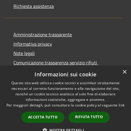
Richiesta assistenza
Amministrazione trasparente
Informativa privacy
Note legali
Comunicazione trasparenza servizio rifiuti
×
Dichiarazione di accessibilità
Informazioni sui cookie
Questo sito web utilizza cookie tecnici e assimilati strettamente
necessari al corretto funzionamento e alla navigazione del sito,
nonché un cookie tecnico analitico al solo fine di elaborare
informazioni statistiche, aggregate e anonime.
RSS
Copyright © 2026 • Città di
Per maggiori dettagli, può consultare la cookie policy al seguente
link
Accessibilità
Seregno • Powered by
Privacy
Municipium
Accesso
•
RIFIUTA TUTTO
ACCETTA TUTTO
Cookie
redazione
Mappa del sito
MOSTRA DETTAGLI