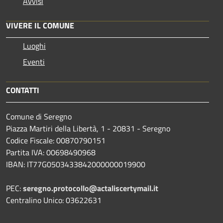
Avvisi
VIVERE IL COMUNE
Luoghi
Eventi
CONTATTI
Comune di Seregno
Piazza Martiri della Libertà, 1 - 20831 - Seregno
Codice Fiscale: 00870790151
Partita IVA: 00698490968
IBAN:
IT77G0503433842000000019900
PEC:
seregno.protocollo@actaliscertymail.it
Centralino Unico: 03622631