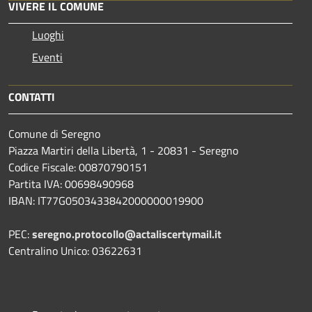
VIVERE IL COMUNE
Luoghi
Eventi
CONTATTI
Comune di Seregno
Piazza Martiri della Libertà, 1 - 20831 - Seregno
Codice Fiscale: 00870790151
Partita IVA: 00698490968
IBAN:
IT77G0503433842000000019900
PEC:
seregno.protocollo@actaliscertymail.it
Centralino Unico: 03622631