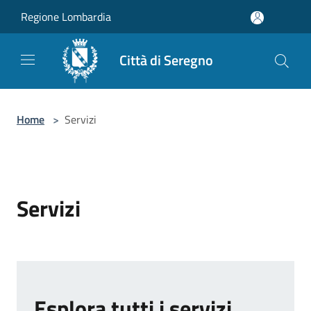
Salta al contenuto principale
Regione Lombardia
Città di Seregno
Home
>
Servizi
Servizi
Esplora tutti i servizi