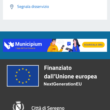
Segnala disservizio
Città di Seregno