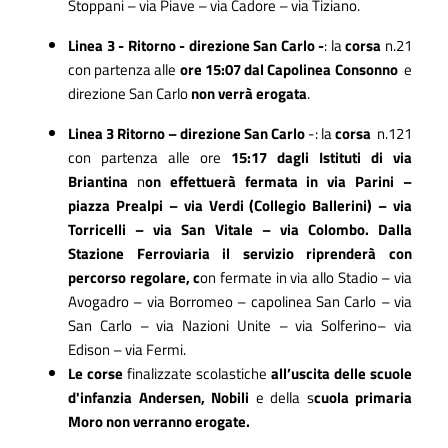
Stoppani – via Piave – via Cadore – via Tiziano.
Linea 3 - Ritorno - direzione San Carlo -
:
l
a
corsa
n.21
con partenza alle
ore 15:07
dal Capolinea Consonno
e
direzione San Carlo
non verrà erogata
.
Linea 3 Ritorno – direzione San Carlo
-: l
a
corsa
n.121
con partenza alle ore
15:17
dagli Istituti di via
Briantina
n
on effettuerà fermata in via Parini –
piazza Prealpi – via Verdi (Collegio Ballerini) – via
Torricelli – via San Vitale – via Colombo. Dalla
Stazione Ferroviaria il servizio riprenderà con
percorso regolare, c
on fermate in via allo Stadio – via
Avogadro – via Borromeo – capolinea San Carlo – via
San Carlo – via Nazioni Unite – via Solferino– via
Edison – via Fermi.
Le corse
finalizzate scolastiche
all’uscita delle scuole
d'infanzia Andersen, Nobili
e della s
cuola primaria
Moro
non verranno erogate.