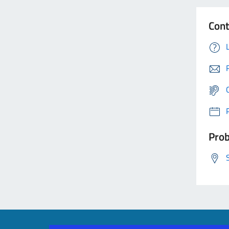
Cont
Prob