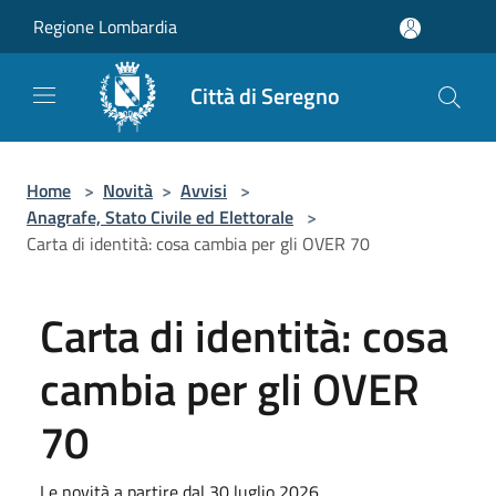
Salta al contenuto principale
Regione Lombardia
Città di Seregno
Home
>
Novità
>
Avvisi
>
Anagrafe, Stato Civile ed Elettorale
>
Carta di identità: cosa cambia per gli OVER 70
Carta di identità: cosa
cambia per gli OVER
70
Le novità a partire dal 30 luglio 2026