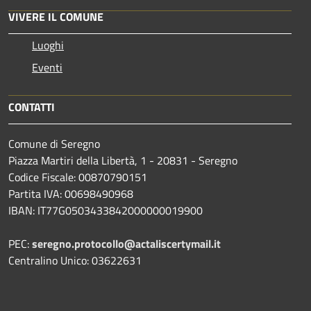
VIVERE IL COMUNE
Luoghi
Eventi
CONTATTI
Comune di Seregno
Piazza Martiri della Libertà, 1 - 20831 - Seregno
Codice Fiscale: 00870790151
Partita IVA: 00698490968
IBAN:
IT77G0503433842000000019900
PEC:
seregno.protocollo@actaliscertymail.it
Centralino Unico: 03622631