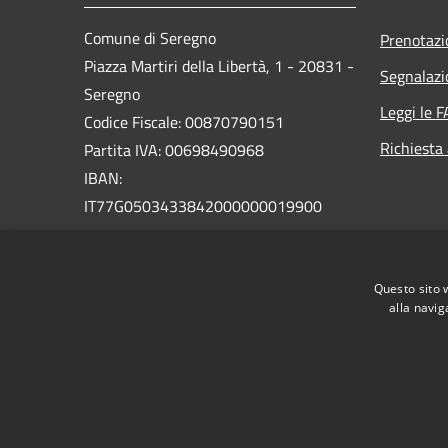
Comune di Seregno
Prenotaz
Piazza Martiri della Libertà, 1 - 20831 -
Segnalazi
Seregno
Leggi le 
Codice Fiscale: 00870790151
Richiesta
Partita IVA: 00698490968
IBAN:
IT77G0503433842000000019900
PEC:
seregno.protocollo@actaliscertymail.it
Questo sito 
Centralino Unico: 03622631
alla navig
RSS
Accessibilità
Privacy
Cookie
Mappa de