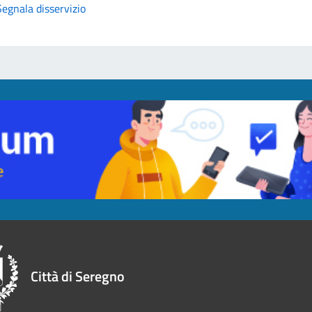
Segnala disservizio
Città di Seregno