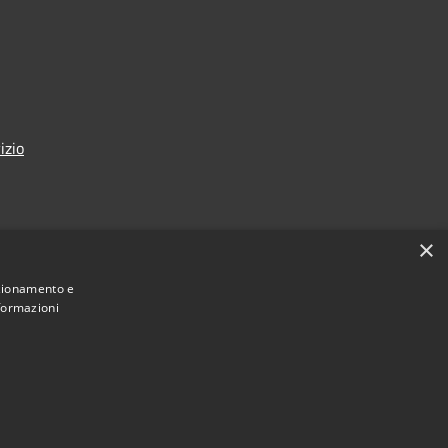
izio
×
nzionamento e
nformazioni
Municipium
Accesso redazione
di Seregno • Powered by
•