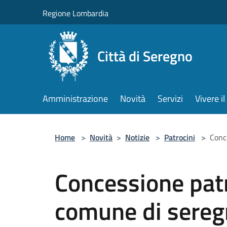
Salta al contenuto principale
Regione Lombardia
Città di Seregno
Amministrazione
Novità
Servizi
Vivere 
Home
>
Novità
>
Notizie
>
Patrocini
>
Conce
Concessione patro
comune di seregn