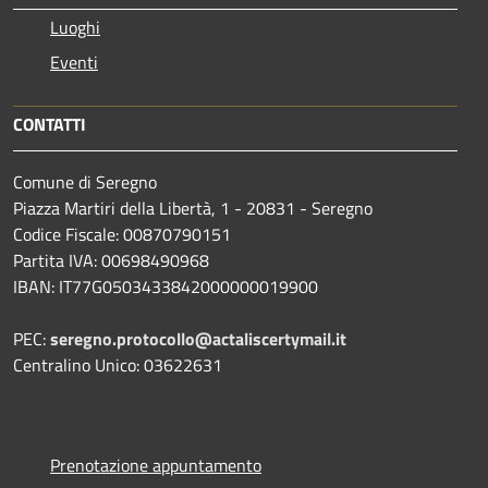
Luoghi
Eventi
CONTATTI
Comune di Seregno
Piazza Martiri della Libertà, 1 - 20831 - Seregno
Codice Fiscale: 00870790151
Partita IVA: 00698490968
IBAN:
IT77G0503433842000000019900
PEC:
seregno.protocollo@actaliscertymail.it
Centralino Unico: 03622631
Prenotazione appuntamento