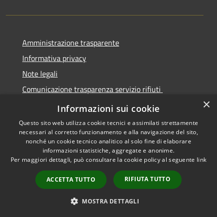
Amministrazione trasparente
Informativa privacy
Note legali
Comunicazione trasparenza servizio rifiuti
×
Dichiarazione di accessibilità
Informazioni sui cookie
Questo sito web utilizza cookie tecnici e assimilati strettamente
necessari al corretto funzionamento e alla navigazione del sito,
nonché un cookie tecnico analitico al solo fine di elaborare
informazioni statistiche, aggregate e anonime.
RSS
Copyright © 2026 • Città di
Per maggiori dettagli, può consultare la cookie policy al seguente
link
Accessibilità
Seregno • Powered by
Privacy
Municipium
Accesso
•
RIFIUTA TUTTO
ACCETTA TUTTO
Cookie
redazione
Mappa del sito
MOSTRA DETTAGLI