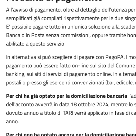
All'avviso di pagamento, oltre al dettaglio dell'utenza per
semplificati già compilati rispettivamente per le due sin
E’ possibile pagare tutto in un'unica soluzione alla scad
Banca o in Posta senza commissioni, oppure tramite home 
abilitato a questo servizio.
In alternativa si può scegliere di pagare con PagoPA. I mo
pagamento può essere fatto on-line sul sito del Comune d
banking, sui siti di servizi di pagamento online. In alternat
postali o presso gli esercenti convenzionati (bar, edicole, 
Per chi ha già optato per la domiciliazione bancaria
l'a
dell’acconto avverrà in data 18 ottobre 2024, mentre lo s
dovuto annuo a titolo di TARI verrà applicato in fase di c
anno.
Per chi non ha optato ancora per la domiciliazione ban