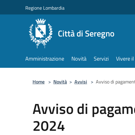
Salta al contenuto principale
Regione Lombardia
Città di Seregno
Amministrazione
Novità
Servizi
Vivere 
Home
>
Novità
>
Avvisi
>
Avviso di pagament
Avviso di pagame
2024