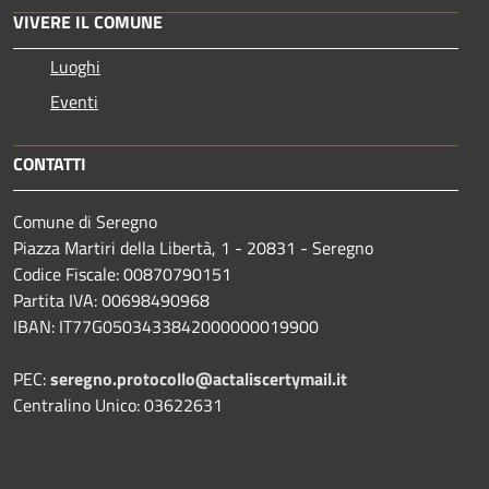
VIVERE IL COMUNE
Luoghi
Eventi
CONTATTI
Comune di Seregno
Piazza Martiri della Libertà, 1 - 20831 - Seregno
Codice Fiscale: 00870790151
Partita IVA: 00698490968
IBAN:
IT77G0503433842000000019900
PEC:
seregno.protocollo@actaliscertymail.it
Centralino Unico: 03622631