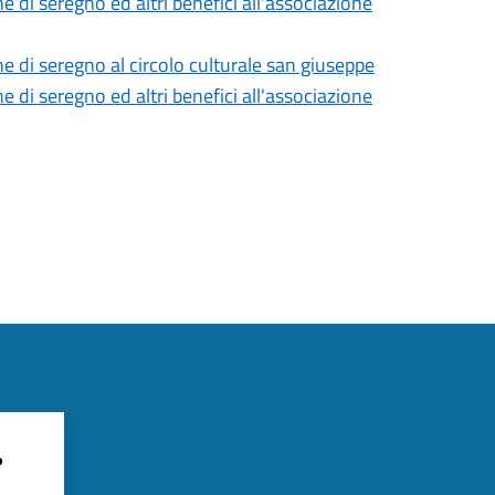
 di seregno ed altri benefici all'associazione
e di seregno al circolo culturale san giuseppe
 di seregno ed altri benefici all'associazione
?