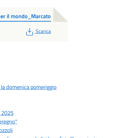
per il mondo_Marcato
PDF
Scarica
ie la domenica pomeriggio
ne 2025
Seregno"
ozzoli