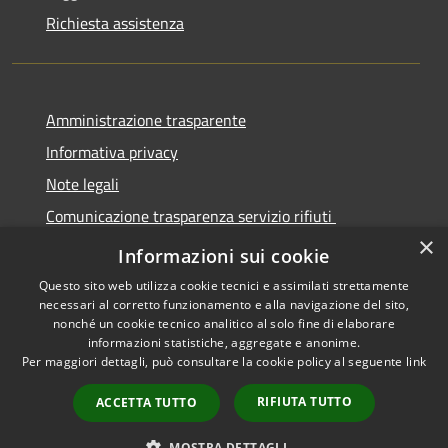
Richiesta assistenza
Amministrazione trasparente
Informativa privacy
Note legali
Comunicazione trasparenza servizio rifiuti
×
Dichiarazione di accessibilità
Informazioni sui cookie
Questo sito web utilizza cookie tecnici e assimilati strettamente
necessari al corretto funzionamento e alla navigazione del sito,
nonché un cookie tecnico analitico al solo fine di elaborare
informazioni statistiche, aggregate e anonime.
RSS
Copyright © 2026 • Città di
Per maggiori dettagli, può consultare la cookie policy al seguente
link
Accessibilità
Seregno • Powered by
Privacy
Municipium
Accesso
•
RIFIUTA TUTTO
ACCETTA TUTTO
Cookie
redazione
Mappa del sito
MOSTRA DETTAGLI