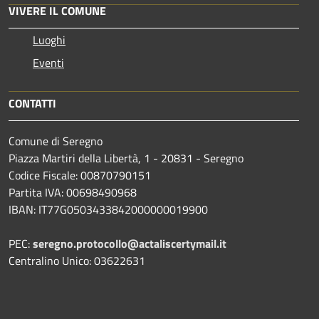
VIVERE IL COMUNE
Luoghi
Eventi
CONTATTI
Comune di Seregno
Piazza Martiri della Libertà, 1 - 20831 - Seregno
Codice Fiscale: 00870790151
Partita IVA: 00698490968
IBAN:
IT77G0503433842000000019900
PEC:
seregno.protocollo@actaliscertymail.it
Centralino Unico: 03622631