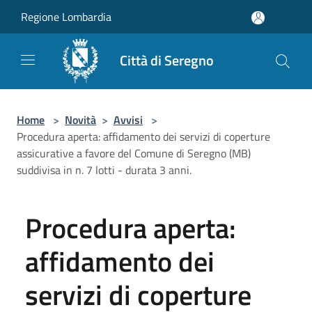
Salta al contenuto principale
Regione Lombardia
Città di Seregno
Home
>
Novità
>
Avvisi
>
Procedura aperta: affidamento dei servizi di coperture
assicurative a favore del Comune di Seregno (MB)
suddivisa in n. 7 lotti - durata 3 anni.
Procedura aperta:
affidamento dei
servizi di coperture