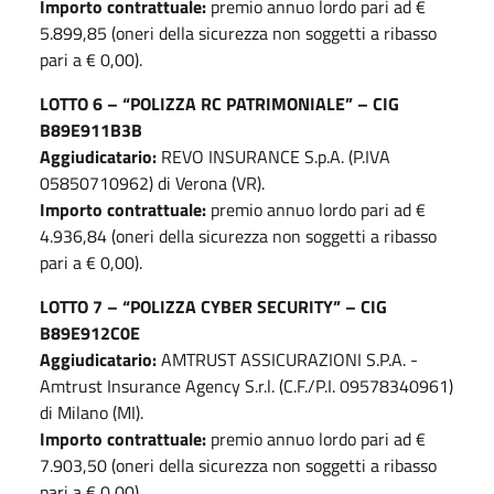
Importo contrattuale:
premio annuo lordo pari ad €
5.899,85 (oneri della sicurezza non soggetti a ribasso
pari a € 0,00).
LOTTO 6 – “POLIZZA RC PATRIMONIALE” – CIG
B89E911B3B
Aggiudicatario:
REVO INSURANCE S.p.A. (P.IVA
05850710962) di Verona (VR).
Importo contrattuale:
premio annuo lordo pari ad €
4.936,84 (oneri della sicurezza non soggetti a ribasso
pari a € 0,00).
LOTTO 7 – “POLIZZA CYBER SECURITY” – CIG
B89E912C0E
Aggiudicatario:
AMTRUST ASSICURAZIONI S.P.A. -
Amtrust Insurance Agency S.r.l. (C.F./P.I. 09578340961)
di Milano (MI).
Importo contrattuale:
premio annuo lordo pari ad €
7.903,50 (oneri della sicurezza non soggetti a ribasso
pari a € 0,00).