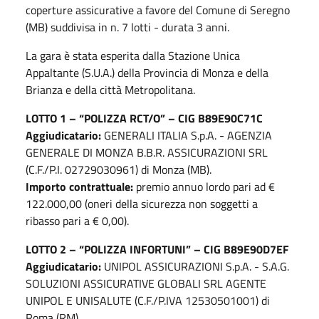
coperture assicurative a favore del Comune di Seregno
(MB) suddivisa in n. 7 lotti - durata 3 anni.
La gara è stata esperita dalla Stazione Unica
Appaltante (S.U.A.) della Provincia di Monza e della
Brianza e della città Metropolitana.
LOTTO 1 – “POLIZZA RCT/O” – CIG B89E90C71C
Aggiudicatario:
GENERALI ITALIA S.p.A. - AGENZIA
GENERALE DI MONZA B.B.R. ASSICURAZIONI SRL
(C.F./P.I. 02729030961) di Monza (MB).
Importo contrattuale:
premio annuo lordo pari ad €
122.000,00 (oneri della sicurezza non soggetti a
ribasso pari a € 0,00).
LOTTO 2 – “POLIZZA INFORTUNI” – CIG B89E90D7EF
Aggiudicatario:
UNIPOL ASSICURAZIONI S.p.A. - S.A.G.
SOLUZIONI ASSICURATIVE GLOBALI SRL AGENTE
UNIPOL E UNISALUTE (C.F./P.IVA 12530501001) di
Roma (RM).