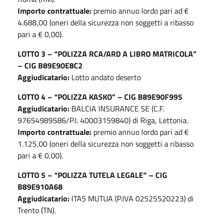
Importo contrattuale:
premio annuo lordo pari ad €
4.688,00 (oneri della sicurezza non soggetti a ribasso
pari a € 0,00).
LOTTO 3 – “POLIZZA RCA/ARD A LIBRO MATRICOLA”
– CIG B89E90E8C2
Aggiudicatario:
Lotto andato deserto
LOTTO 4 – “POLIZZA KASKO” – CIG B89E90F995
Aggiudicatario:
BALCIA INSURANCE SE (C.F.
97654989586/P.I. 40003159840) di Riga, Lettonia.
Importo contrattuale:
premio annuo lordo pari ad €
1.125,00 (oneri della sicurezza non soggetti a ribasso
pari a € 0,00).
LOTTO 5 – “POLIZZA TUTELA LEGALE” – CIG
B89E910A68
Aggiudicatario:
ITAS MUTUA (P.IVA 02525520223) di
Trento (TN).