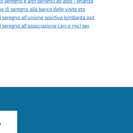
 seregno e altri benefici ad asst - brianza
 di seregno alla banca delle visite ets
di seregno all'unione sportiva lombarda asd
 seregno all'associazione cani e mici per
?