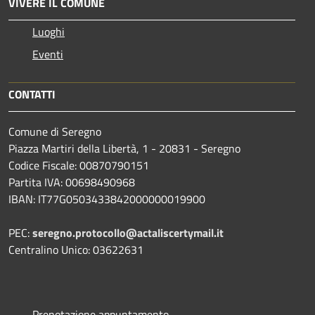
VIVERE IL COMUNE
Luoghi
Eventi
CONTATTI
Comune di Seregno
Piazza Martiri della Libertà, 1 - 20831 - Seregno
Codice Fiscale: 00870790151
Partita IVA: 00698490968
IBAN:
IT77G0503433842000000019900
PEC:
seregno.protocollo@actaliscertymail.it
Centralino Unico: 03622631
Prenotazione appuntamento