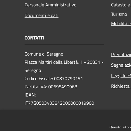
Personale Amministrativo
Catasto e
Turismo
Documenti e dati
Mobilità e
CONTATTI
Comune di Seregno
Prenotaz
Piazza Martiri della Libertà, 1 - 20831 -
Segnalazi
Seregno
Leggi le 
Codice Fiscale: 00870790151
Richiesta
Partita IVA: 00698490968
IBAN:
IT77G0503433842000000019900
PEC:
seregno.protocollo@actaliscertymail.it
Questo sito 