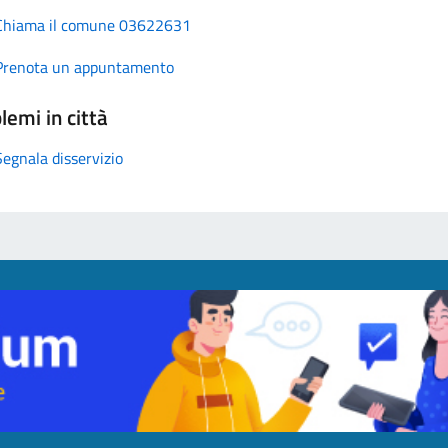
Chiama il comune 03622631
Prenota un appuntamento
lemi in città
Segnala disservizio