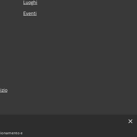
Luoghi
Eventi
izio
×
nzionamento e