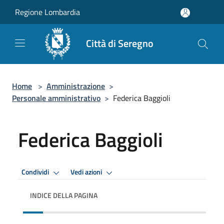
Salta al contenuto principale
Regione Lombardia
Città di Seregno
Home
>
Amministrazione
>
Personale amministrativo
>
Federica Baggioli
Federica Baggioli
Condividi
Vedi azioni
INDICE DELLA PAGINA