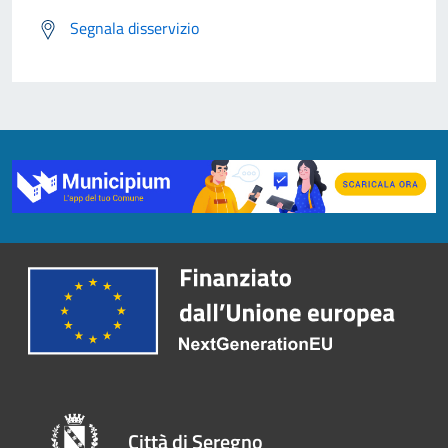
Segnala disservizio
Città di Seregno