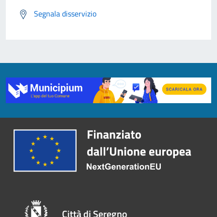
Segnala disservizio
Città di Seregno