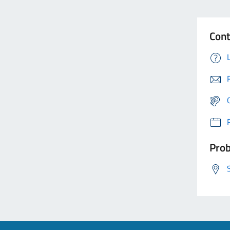
Cont
Prob