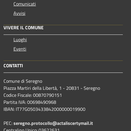
Comunicati
Avvisi
VIVERE IL COMUNE
Luoghi
Eventi
CONTATTI
Comune di Seregno
Piazza Martiri della Libertà, 1 - 20831 - Seregno
Codice Fiscale: 00870790151
Partita IVA: 00698490968
IBAN:
IT77G0503433842000000019900
PEC:
seregno.protocollo@actaliscertymail.it
Centralino Unico: 03622631