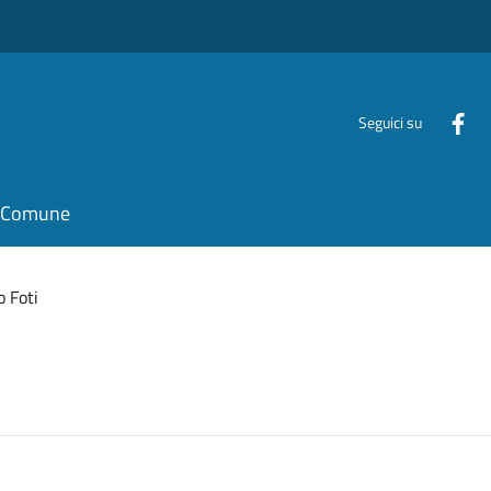
Seguici su
il Comune
 Foti