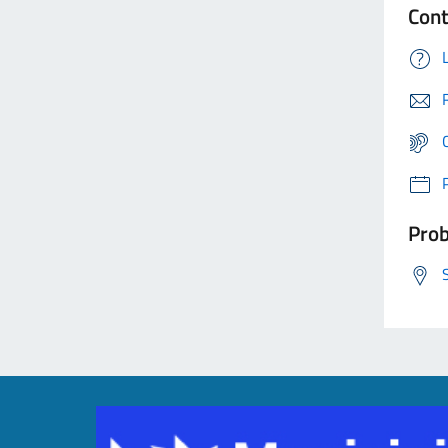
Cont
Prob