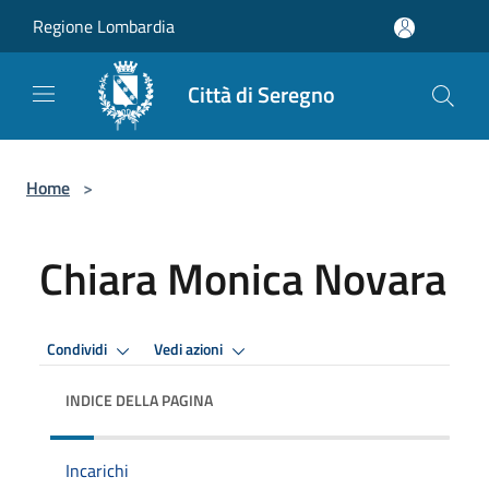
Salta al contenuto principale
Regione Lombardia
Città di Seregno
Home
>
Chiara Monica Novara
Condividi
Vedi azioni
INDICE DELLA PAGINA
Incarichi