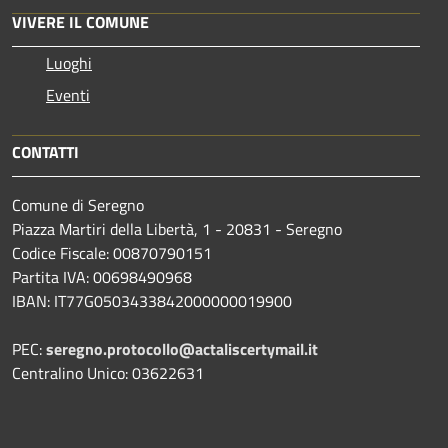
VIVERE IL COMUNE
Luoghi
Eventi
CONTATTI
Comune di Seregno
Piazza Martiri della Libertà, 1 - 20831 - Seregno
Codice Fiscale: 00870790151
Partita IVA: 00698490968
IBAN:
IT77G0503433842000000019900
PEC:
seregno.protocollo@actaliscertymail.it
Centralino Unico: 03622631