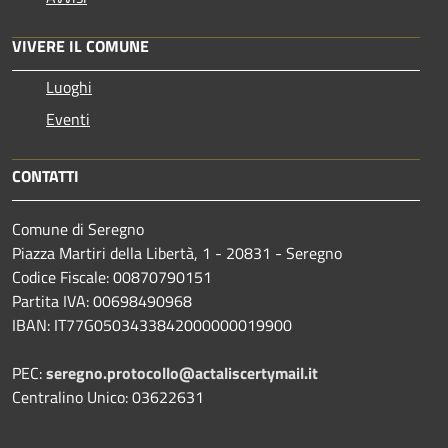
VIVERE IL COMUNE
Luoghi
Eventi
CONTATTI
Comune di Seregno
Piazza Martiri della Libertà, 1 - 20831 - Seregno
Codice Fiscale: 00870790151
Partita IVA: 00698490968
IBAN:
IT77G0503433842000000019900
PEC:
seregno.protocollo@actaliscertymail.it
Centralino Unico: 03622631