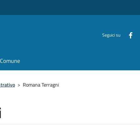
Seguici su
il Comune
trativo
>
Romana Terragni
i