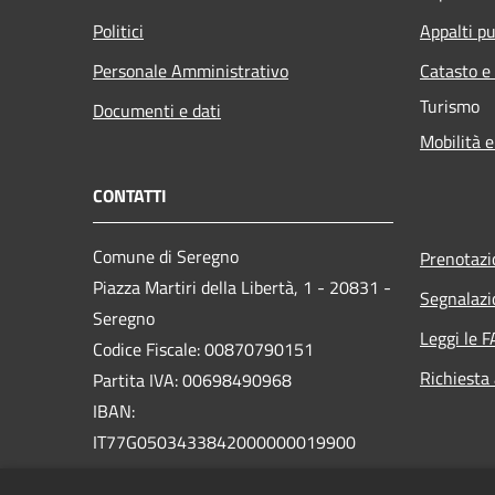
Politici
Appalti pu
Personale Amministrativo
Catasto e
Turismo
Documenti e dati
Mobilità e
CONTATTI
Comune di Seregno
Prenotaz
Piazza Martiri della Libertà, 1 - 20831 -
Segnalazi
Seregno
Leggi le 
Codice Fiscale: 00870790151
Richiesta
Partita IVA: 00698490968
IBAN:
IT77G0503433842000000019900
PEC: