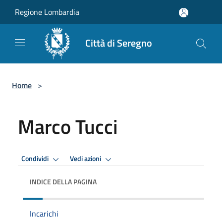
Salta al contenuto principale
Regione Lombardia
Città di Seregno
Home
>
Marco Tucci
Condividi
Vedi azioni
INDICE DELLA PAGINA
Incarichi