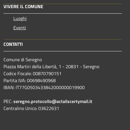
VIVERE IL COMUNE
Luoghi
Eventi
CONTATTI
Comune di Seregno
Piazza Martiri della Libertà, 1 - 20831 - Seregno
Codice Fiscale: 00870790151
Partita IVA: 00698490968
IBAN:
IT77G0503433842000000019900
PEC:
seregno.protocollo@actaliscertymail.it
Centralino Unico: 03622631