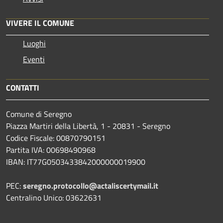
VIVERE IL COMUNE
Luoghi
Eventi
CONTATTI
Comune di Seregno
Piazza Martiri della Libertà, 1 - 20831 - Seregno
Codice Fiscale: 00870790151
Partita IVA: 00698490968
IBAN:
IT77G0503433842000000019900
PEC:
seregno.protocollo@actaliscertymail.it
Centralino Unico: 03622631