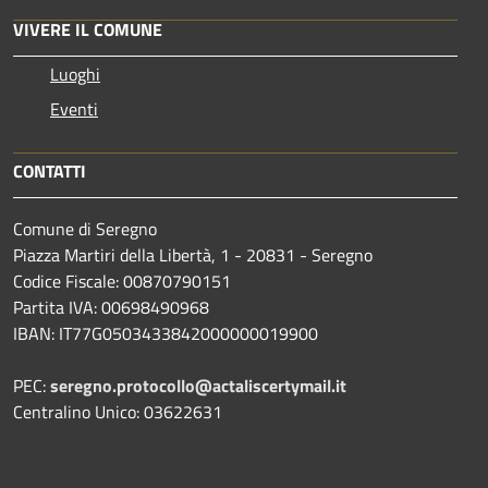
VIVERE IL COMUNE
Luoghi
Eventi
CONTATTI
Comune di Seregno
Piazza Martiri della Libertà, 1 - 20831 - Seregno
Codice Fiscale: 00870790151
Partita IVA: 00698490968
IBAN:
IT77G0503433842000000019900
PEC:
seregno.protocollo@actaliscertymail.it
Centralino Unico: 03622631