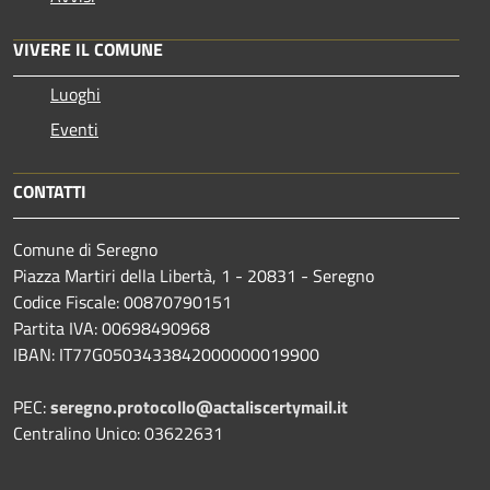
VIVERE IL COMUNE
Luoghi
Eventi
CONTATTI
Comune di Seregno
Piazza Martiri della Libertà, 1 - 20831 - Seregno
Codice Fiscale: 00870790151
Partita IVA: 00698490968
IBAN:
IT77G0503433842000000019900
PEC:
seregno.protocollo@actaliscertymail.it
Centralino Unico: 03622631