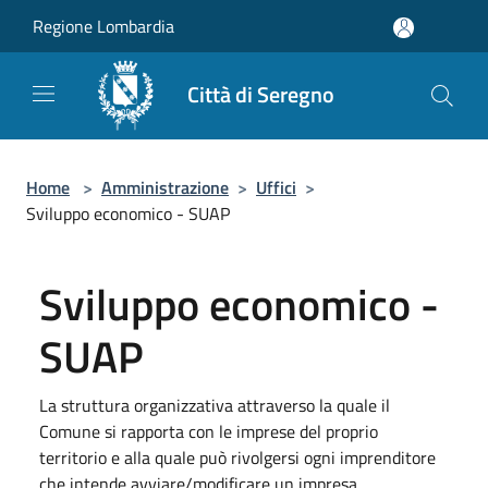
Salta al contenuto principale
Regione Lombardia
Città di Seregno
Home
>
Amministrazione
>
Uffici
>
Sviluppo economico - SUAP
Sviluppo economico -
SUAP
La struttura organizzativa attraverso la quale il
Comune si rapporta con le imprese del proprio
territorio e alla quale può rivolgersi ogni imprenditore
che intende avviare/modificare un impresa