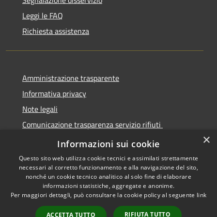
Segnalazione disservizio
Leggi le FAQ
Richiesta assistenza
Amministrazione trasparente
Informativa privacy
Note legali
Comunicazione trasparenza servizio rifiuti
×
Dichiarazione di accessibilità
Informazioni sui cookie
Questo sito web utilizza cookie tecnici e assimilati strettamente
necessari al corretto funzionamento e alla navigazione del sito,
nonché un cookie tecnico analitico al solo fine di elaborare
informazioni statistiche, aggregate e anonime.
RSS
Copyright © 2026 • Città di
Per maggiori dettagli, può consultare la cookie policy al seguente
link
Accessibilità
Seregno • Powered by
Privacy
Municipium
Accesso
•
RIFIUTA TUTTO
ACCETTA TUTTO