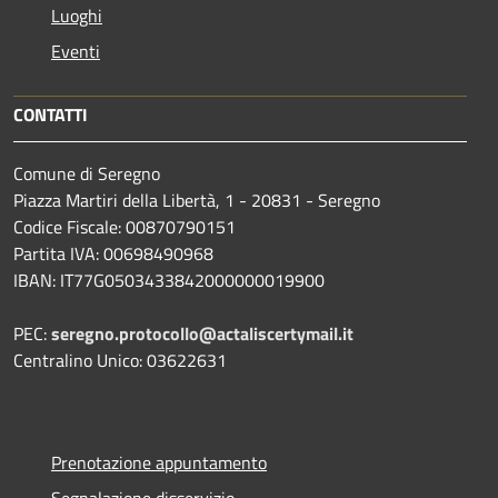
Luoghi
Eventi
CONTATTI
Comune di Seregno
Piazza Martiri della Libertà, 1 - 20831 - Seregno
Codice Fiscale: 00870790151
Partita IVA: 00698490968
IBAN:
IT77G0503433842000000019900
PEC:
seregno.protocollo@actaliscertymail.it
Centralino Unico: 03622631
Prenotazione appuntamento