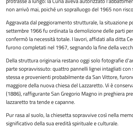
protrasse a lungo: la Curia aveva autorizzato l'abbattim
non arrivò mai, poiché un sopralluogo del 1965 non riscont
Aggravata dal peggioramento strutturale, la situazione po
settembre 1966 fu ordinata la demolizione delle parti peric
confermò la necessità totale. I lavori, affidati alla ditta
furono completati nel 1967, segnando la fine della vecch
Della struttura originaria restano oggi solo fotografie d'ar
parte sopravvissuto: quattro pannelli lignei intagliati con
stessa e provenienti probabilmente da San Vittore, furono r
maggiore della nuova chiesa del Lazzaretto. Vi è conserva
(1886), raffigurante San Gregorio Magno in preghiera pre
lazzaretto tra tende e capanne.
Pur rasa al suolo, la chiesetta sopravvive così nella memo
significativo della sua eredità spirituale e culturale.