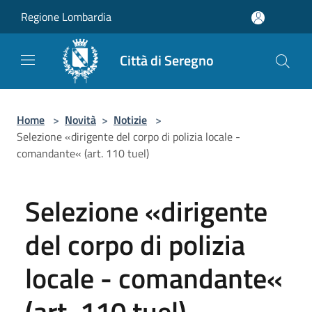
Salta al contenuto principale
Regione Lombardia
Città di Seregno
Home
>
Novità
>
Notizie
>
Selezione «dirigente del corpo di polizia locale -
comandante« (art. 110 tuel)
Selezione «dirigente
del corpo di polizia
locale - comandante«
(art. 110 tuel)