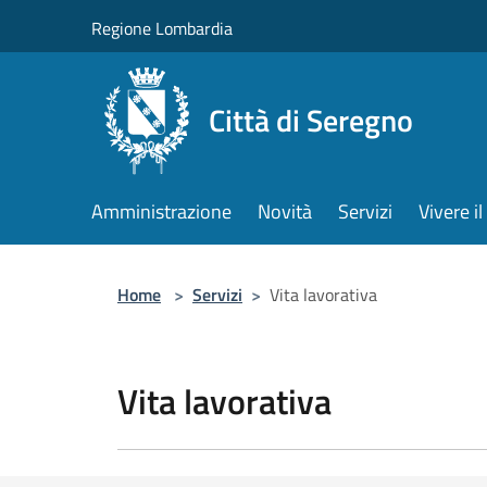
Salta al contenuto principale
Regione Lombardia
Città di Seregno
Amministrazione
Novità
Servizi
Vivere 
Home
>
Servizi
>
Vita lavorativa
Vita lavorativa