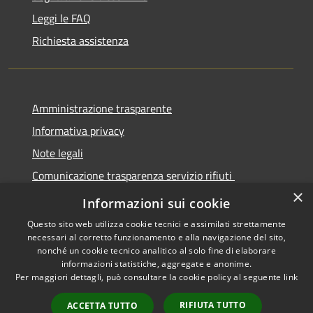
Leggi le FAQ
Richiesta assistenza
Amministrazione trasparente
Informativa privacy
Note legali
Comunicazione trasparenza servizio rifiuti
×
Dichiarazione di accessibilità
Informazioni sui cookie
Questo sito web utilizza cookie tecnici e assimilati strettamente
necessari al corretto funzionamento e alla navigazione del sito,
nonché un cookie tecnico analitico al solo fine di elaborare
informazioni statistiche, aggregate e anonime.
RSS
Copyright © 2026 • Città di
Per maggiori dettagli, può consultare la cookie policy al seguente
link
Accessibilità
Seregno • Powered by
Privacy
Municipium
Accesso
•
RIFIUTA TUTTO
ACCETTA TUTTO