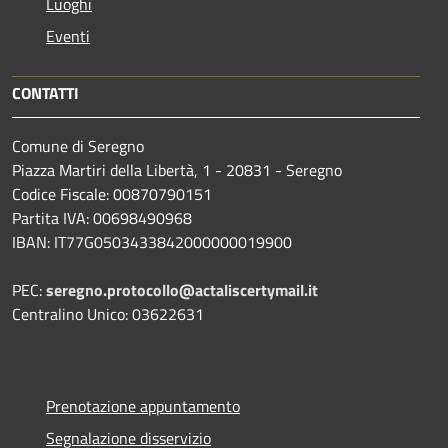
Luoghi
Eventi
CONTATTI
Comune di Seregno
Piazza Martiri della Libertà, 1 - 20831 - Seregno
Codice Fiscale: 00870790151
Partita IVA: 00698490968
IBAN:
IT77G0503433842000000019900
PEC:
seregno.protocollo@actaliscertymail.it
Centralino Unico: 03622631
Prenotazione appuntamento
Segnalazione disservizio