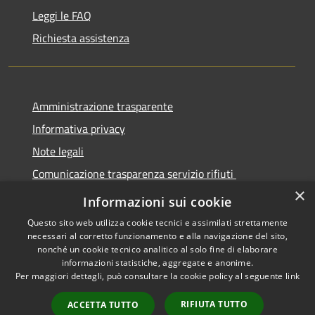
Leggi le FAQ
Richiesta assistenza
Amministrazione trasparente
Informativa privacy
Note legali
Comunicazione trasparenza servizio rifiuti
×
Dichiarazione di accessibilità
Informazioni sui cookie
Questo sito web utilizza cookie tecnici e assimilati strettamente
necessari al corretto funzionamento e alla navigazione del sito,
nonché un cookie tecnico analitico al solo fine di elaborare
informazioni statistiche, aggregate e anonime.
RSS
Copyright © 2026 • Città di
Per maggiori dettagli, può consultare la cookie policy al seguente
link
Accessibilità
Seregno • Powered by
Privacy
Municipium
Accesso
•
RIFIUTA TUTTO
ACCETTA TUTTO