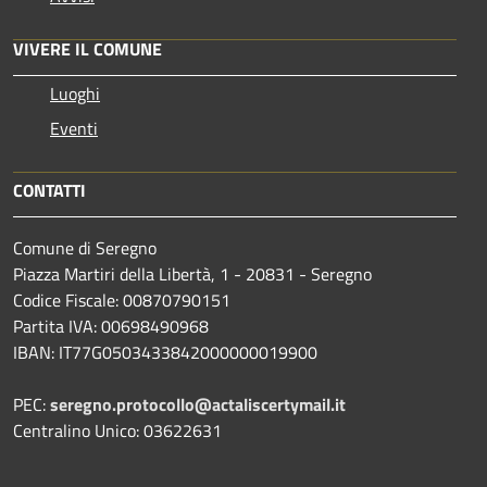
VIVERE IL COMUNE
Luoghi
Eventi
CONTATTI
Comune di Seregno
Piazza Martiri della Libertà, 1 - 20831 - Seregno
Codice Fiscale: 00870790151
Partita IVA: 00698490968
IBAN:
IT77G0503433842000000019900
PEC:
seregno.protocollo@actaliscertymail.it
Centralino Unico: 03622631